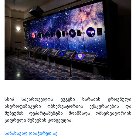
სსიპ საქართველოს ევგენი ხარაძის ეროვნული
ასტროფიზიკური ობსერვატორიის ექსკურსიების და
მუზეუმის დეპარტამენტმა მოამზადა ობსერვატორიის
ციფრული მუზეუმის კონცეფცია.
სანახავად დააჭირეთ აქ